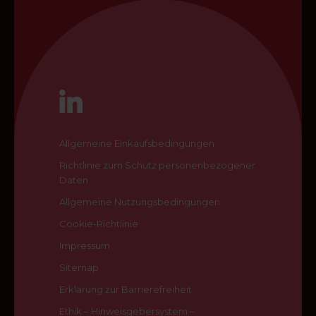
Allgemeine Einkaufsbedingungen
Richtlinie zum Schutz personenbezogener
Daten
Allgemeine Nutzungsbedingungen
Cookie-Richtlinie
Impressum
Sitemap
Erklärung zur Barrierefreiheit
Ethik – Hinweisgebersystem –