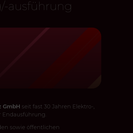
ng/-ausführung
Auf YouTube öffnen
Video sch
tz GmbH
seit fast 30 Jahren Elektro-,
r Endausführung.
den sowie öffentlichen