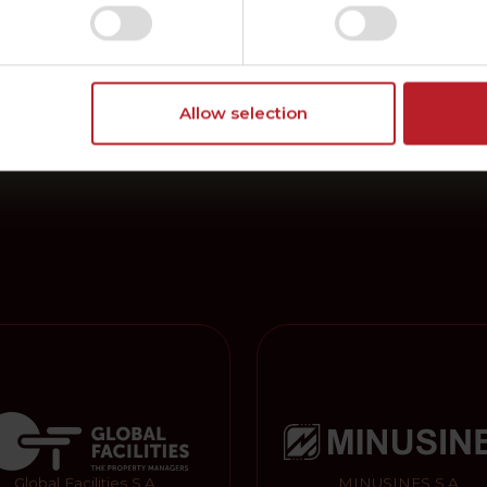
Allow selection
ck Wiedermann
ftsführer
Global Facilities S.A.
MINUSINES S.A.