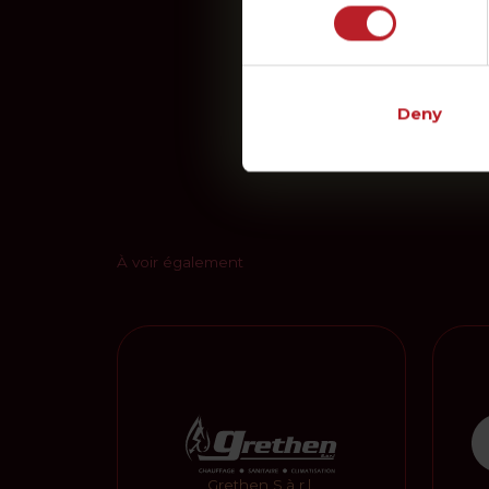
Deny
Patri
Geschä
À voir également
Grethen S.à r.l.