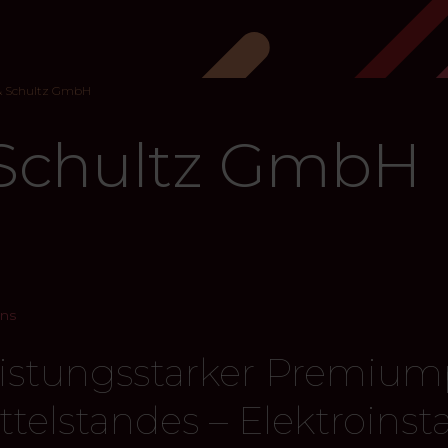
& Schultz GmbH
 Schultz GmbH
ns
istungsstarker Premium
ttelstandes – Elektroinst
Um dieses Video anzusehen, müssen Sie