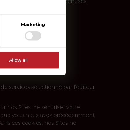
wik Pro
déposera également ses
Marketing
Allow all
de services sélectionné par l’éditeur
r nos Sites, de sécuriser votre
ants que vous nous avez précédemment
ans ces cookies, nos Sites ne