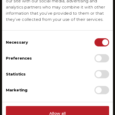
our site with our social media, advertising and
analytics partners who may combine it with other
information that you’ve provided to them or that
they’ve collected from your use of their services.
Consent
Necessary
Selection
Preferences
Fabien Giuliani
Statistics
Directeur
Marketing
À voir également
Allow all